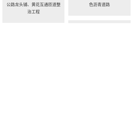
公路龙头铺、黄花互通匝道整
色沥青道路
治工程
（彩色路面）浙江宁波院士公
园道路彩绘
16 条
1
下一页
产品中心
关于我们
新闻中心
产业创新
党建引领