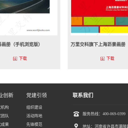
科画册（手机浏览版）
万里交科旗下上海沥景画册
下载
下载
业创新
党建引领
联系我们
究机构
组织建设

服务热线：400-069-0399
家团队
活动阵地
究成果
先锋模范

地址：河南省许昌市灞陵