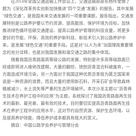
在2014年全国交通运输工作会议上，交通运输部部长杨传堂做了
题为《深化改革务实创新加快推进“四个交通”发展》的报告。其中发展
“绿色交通”，是我国未来交通发展的一项重要课题，报告指出，交通发
展特别是公路养护要以节约资源、提高能效、保护环境为目标，加快
推进绿色循环低碳交通建设、提高公路养护管理的科技含量，将更多
更好的节能、环保、高效的养护新科技、新技术引入到公路养护中
来，是发展“绿色交通”的重要手段。这是对“以人为本”治国理政重要理
念的充分诠释，也是对我国发展和谐交通之路的集中体现。
随着我国沥青路面高等级公路的发展，特别是许多高等级路面已
经或即将进入维修改建期，大量的翻挖、铣刨沥青混合料被废弃，一
方面造成环境污染，另一方面对于我国这种优质沥青极为匮乏国家来
说是一种资源的浪费，而且大量的使用新石料，开采石矿会导致森林
植被减少，水土流失等严重的生态环境破坏。本次沙龙主题以“沥青再
生技术在养护工程中的应用”为主题，系统探讨了我国沥青路面再生技
术的最新、最完善、最有效的技术，目的要切实提高沥青路面再生技
术在养护工程中的应用水平，这对节约自然资源、保护生态环境、以
及提高养护效能、降低养护成本都具有极大的意义。
摘自：中国公路学会养护与管理分会