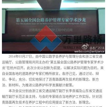
2014年03月27日，由中国公路学会养护与管理分会和浙江省交通
运输厅、公路管理局共同主办的“第五届全国公路养护管理专家学术沙
龙”在杭州召开。此次沙龙以创新为前提，以解决实际问题为目的，来
自全国各地的道路养护专家们畅所欲言，各抒己见，通过讨论、辩
论、争论，充分、切实地探讨了沥青路面再生技术的新理念、新方
法、新材料，为推进公路养护科学发展献计献策。
本次会议分别由浙江省交通运输厅副厅长李良福及山东省交通运
输厅副厅长范正金主持，与会的专家结合当地养护工作实际，针对沥
青路面再生技术在养护工程中的应用提出了新方法、新理念。