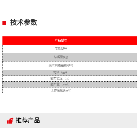
技术参数
产品型号
底盘型号
总质量
(kg)
融雪剂撒布机型号
容积（
m³）
撒布宽度（
m）
撒布量（
g/㎡）
工作速度
(km/h)

推荐产品